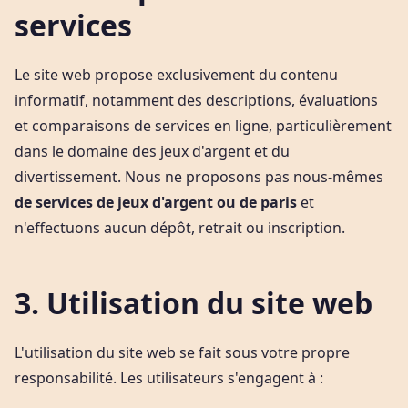
services
Le site web propose exclusivement du contenu
informatif, notamment des descriptions, évaluations
et comparaisons de services en ligne, particulièrement
dans le domaine des jeux d'argent et du
divertissement. Nous ne proposons pas nous-mêmes
de services de jeux d'argent ou de paris
et
n'effectuons aucun dépôt, retrait ou inscription.
3. Utilisation du site web
L'utilisation du site web se fait sous votre propre
responsabilité. Les utilisateurs s'engagent à :