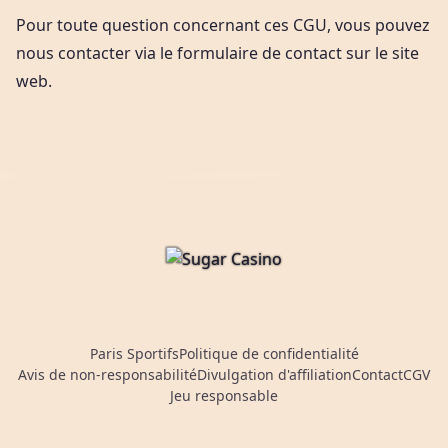
Pour toute question concernant ces CGU, vous pouvez
nous contacter via le formulaire de contact sur le site
web.
Paris Sportifs
Politique de confidentialité
Avis de non-responsabilité
Divulgation d'affiliation
Contact
CGV
Jeu responsable