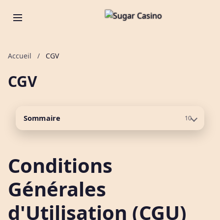
Accueil
/
CGV
CGV
Sommaire
10
Conditions
Générales
d'Utilisation (CGU)